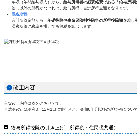
年収（年間給与収入）から、
給与所得者の必要経費である「給与所得
給与以外の所得がなければ、給与所得＝合計所得金額となります。
課税所得
合計所得金額から、
基礎控除や生命保険料控除等の所得控除額を差し
課税所得に税率を掛けて所得税を算出します。
改正内容
主な改正内容は次のとおりです。
※法令改正は令和8年12月1日に施行され、令和8年分以後の所得税につ
給与所得控除の引き上げ（所得税・住民税共通）