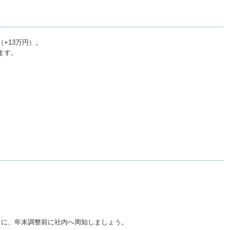
（+13万円）。
ます。
。
うに、年末調整前に社内へ周知しましょう。