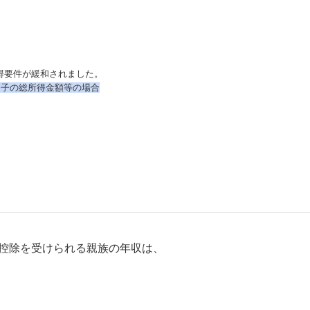
得要件が緩和されました。
る⼦の総所得⾦額等の場合
控除を受けられる親族の年収は、