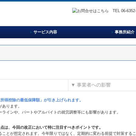
サービス内容
事務所紹介
税理士・
事務所概
竹本税理
▼
事業者への影響
与所得控除の最低保障額」が引き上げられます。
があります。
ーラインや、パートやアルバイトの就労調整等にも影響があります。
た点は、今回の改正において特に注目すべきポイントです。
ることが想定されます。今年限りではなく、定期的に変わる前提で対策する