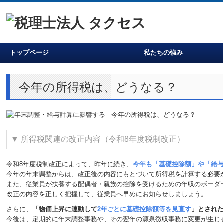
トップページ
私たちの強み
今年の所得税は、どうなる？
▼
所得税関連の改正内容（令和8年度税制改正）
令和8年度税制改正によって、昨年に続き、
今年も「基礎控除額」や「給
今年の年末調整からは、改正後の内容にもとづいて所得税を計算する必要
また、従業員が扶養する配偶者・親族の控除を受けるための年収のボーダ
改正の内容を正しく把握して、従業員へ早めにお知らせしましょう。
さらに、
「物価上昇に連動して
2年ごとに基礎控除額等を見直す
」とされ
今後は、定期的に年末調整事務や、その翌年の源泉徴収事務に変更が生じ