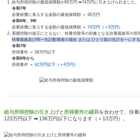
給与所得控除の最低保障額が65万円 ➡74万円に引き上げられました。
令和7年
必要経費に算入する金額の最低保障額 ＝ 65万円
令和8年、9年
必要経費に算入する金額の最低保障額 ＝
74万円（＋9万円）
基礎控除の改正にともない、扶養控除等の対象となる扶養親族等の所
扶養親族及び同⼀⽣計配偶者の場合 または ひとり親の⽣計を⼀にす
令和7年
所得要件 ＝ 58万円以下
令和8年から
所得要件 ＝
62万円以下（＋4万円）
給与所得控除の引き上げ
と
所得要件の緩和
を合わせて、扶養
123万円以下 ➡ 136万円以下になります（＋13万円）。