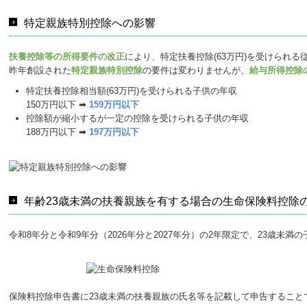
特定親族特別控除への影響
扶養控除等の所得要件の改正
により、特定扶養控除(63万円)を受けられる従
昨年創設された
特定親族特別控除
の要件は変わりませんが、
給与所得控除
特定扶養控除相当額(63万円)を受けられる子供の年収
150万円以下 ➡
159万円以下
控除額が縮小するが一定の控除を受けられる子供の年収
188万円以下 ➡
197万円以下
年齢23歳未満の扶養親族を有する場合の生命保険料控除
令和8年分と令和9年分（2026年分と2027年分）の2年限定で、23歳
保険料控除申告書に23歳未満の扶養親族の氏名等を記載して申告するこ