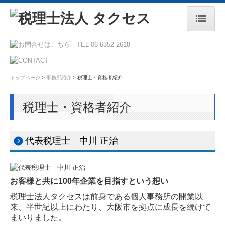
トップページ
私たちの強み
トップページ
>
事務所紹介
>
税理士・資格者紹介
サービス内容
事務所紹介
税理士・資格者紹介
税理士・資格者紹介
代表税理士 中川 正治
事務所概要・アクセス
竹本税理士事務所
お客様と共に100年企業を目指すという想い
税理士法人タクセスは前身である個人事務所の開業以
来、半世紀以上にわたり、大阪市を拠点に成長を続けて
まいりました。