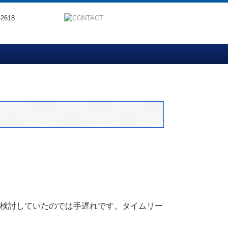
資格者紹介
要・アクセス
士事務所
を検討していたのでは手遅れです。タイムリー