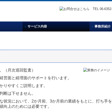
サービス内容
事務所紹介
税理士・
事務所概
竹本税理
。（月次巡回監査）
経営面と経理面のサポートを行います。
かりやすくご説明します。
判断は下せません。
な状況において、2か月前、3か月前の業績をもとに、打ち手
績向上のためには必要です。